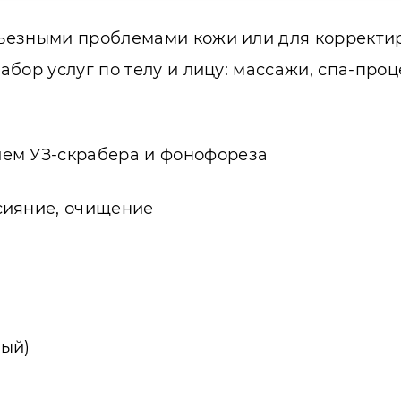
ьезными проблемами кожи или для корректир
бор услуг по телу и лицу: массажи, спа-проц
ием УЗ-скрабера и фонофореза
сияние, очищение
ный)