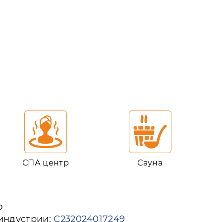
СПА центр
Сауна
ю
 индустрии:
С232024017249