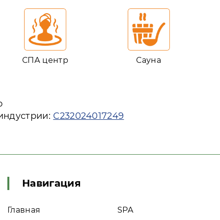
СПА центр
Сауна
ю
 индустрии:
С232024017249
Навигация
Главная
SPA