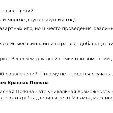
 развлечений.
о и многое другое круглый год!
азартных игр, но и место проведения различн
ысоты: мегазиплайн и параплан добавят драйв
рке. Весельем для всей семьи или компании 
0 развлечений. Никому не придется скучать 
ом Красная Поляна
сная Поляна - это уникальная возможность н
азского хребта, долины реки Мзымта, массиво